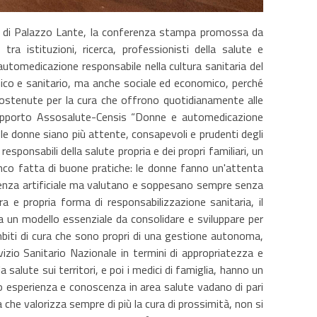
PCO di Palazzo Lante, la conferenza stampa promossa da
 istituzioni, ricerca, professionisti della salute e
’automedicazione responsabile nella cultura sanitaria del
inico e sanitario, ma anche sociale ed economico, perché
 sostenute per la cura che offrono quotidianamente alle
 Rapporto Assosalute-Censis “Donne e automedicazione
 le donne siano più attente, consapevoli e prudenti degli
ponsabili della salute propria e dei propri familiari, un
nco fatta di buone pratiche: le donne fanno un'attenta
lligenza artificiale ma valutano e soppesano sempre senza
 e propria forma di responsabilizzazione sanitaria, il
a un modello essenziale da consolidare e sviluppare per
mbiti di cura che sono propri di una gestione autonoma,
vizio Sanitario Nazionale in termini di appropriatezza e
salute sui territori, e poi i medici di famiglia, hanno un
o esperienza e conoscenza in area salute vadano di pari
 che valorizza sempre di più la cura di prossimità, non si