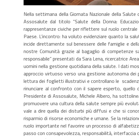
Nella settimana della Giornata Nazionale della Salute
Assosalute dal titolo “Salute della Donna: Educazio
rappresentanze civiche per riflettere sul ruolo centrale
Paese. L’incontro: ha voluto evidenziare quanto la salu
incide direttamente sul benessere delle famiglie e del
nostre Comunità grazie al bagaglio di competenze sa
responsabile” presentati da Sara Lena, ricercatrice Area
uomini nella gestione quotidiana della salute. I dati mo
approccio virtuoso verso una gestione autonoma dei pi
lettura dei foglietti illustrativi e controllano le scad
rinunciare al confronto con il sapere esperto, quello
Presidente di Assosalute, Michele Albero, ha sottoline
promuovere una cultura della salute sempre più evoluta
vale a dire quella dei disturbi più diffusi e che si co
risparmio di risorse economiche e umane. Se la relazione 
ruolo importante nel favorire un processo di alfabetiz
passo con consapevolezza, responsabilità, interfaccia con