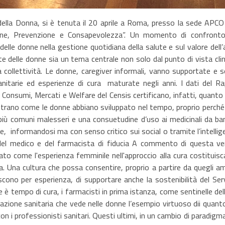
 della Donna, si è tenuta il 20 aprile a Roma, presso la sede A
ne, Prevenzione e Consapevolezza”. Un momento di confronto tra
 delle donne nella gestione quotidiana della salute e sul valore dell
te delle donne sia un tema centrale non solo dal punto di vista cl
la collettività. Le donne, caregiver informali, vanno supportate e
nitarie ed esperienze di cura maturate negli anni. I dati del
 Consumi, Mercati e Welfare del Censis certificano, infatti, quanto
strano come le donne abbiano sviluppato nel tempo, proprio perché res
ù comuni malesseri e una consuetudine d’uso ai medicinali da ba
enze, informandosi ma con senso critico sui social o tramite l’inte
 del medico e del farmacista di fiducia A commento di questa vera
ato come l'esperienza femminile nell'approccio alla cura costituisc
. Una cultura che possa consentire, proprio a partire da quegli a
noscono per esperienza, di supportare anche la sostenibilità del Ser
è tempo di cura, i farmacisti in prima istanza, come sentinelle della 
zazione sanitaria che vede nelle donne l’esempio virtuoso dii quant
 i professionisti sanitari. Questi ultimi, in un cambio di paradigma